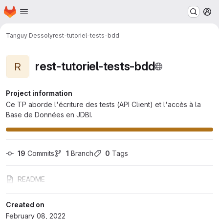
Homepage
Skip to main content
M
Tanguy Dessoly
rest-tutoriel-tests-bdd
rest-tutoriel-tests-bdd
R
Project information
Ce TP aborde l'écriture des tests (API Client) et l'accès à la
Base de Données en JDBI.
19
 Commits
1
 Branch
0
 Tags
README
Created on
February 08, 2022